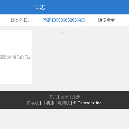
日志
好友的日志
晗蕤18093663265的日
随便看看
志
还没有相关的日志
首页
|
登录
|
注册
简易版
|
手机版
|
电脑版
|
© Comsenz Inc.