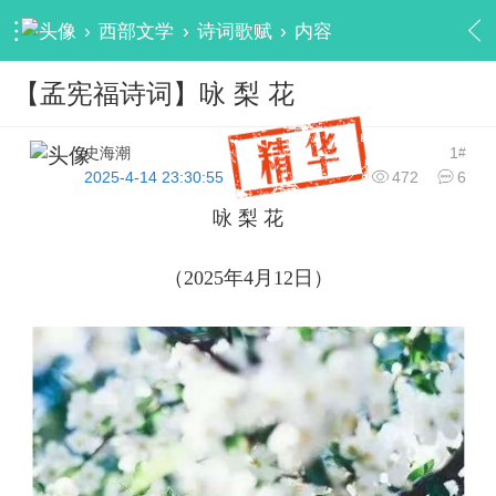
›
西部文学
›
诗词歌赋
›
内容
【孟宪福诗词】咏 梨 花
史海潮
1
#
2025-4-14 23:30:55
472
6
咏 梨 花
（2025年4月12日）