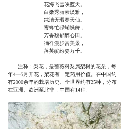
花海飞雪映蓝天。
白嫩秀丽素淡雅，
纯洁无瑕赛天仙。
蜜蜂忙碌蝴蝶舞，
芳香馥郁醉心田。
徜徉漫步赏美景，
落英缤纷姿万千。
注释：梨花，是蔷薇科梨属梨树的花朵，每
年4—5月开花，梨花有一定药用价值。在中国约
有2000余年的栽培历史。全世界约有25种，分布
在亚洲、欧洲至北非，中国有14种。