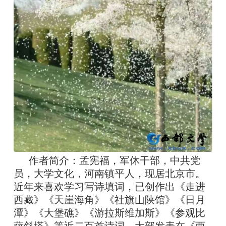
作者简介：孟宪福，军休干部，中共党
员，大学文化，河南镇平人，现居北京市。
近年来喜欢学习写诗填词，已创作出《走进
西藏》《天崖海角》《社旗山陕馆》《日月
潭》《大堡礁》《游拉斯维加斯》《参观比
萨斜塔》等近二百首诗词，大部发表在《西