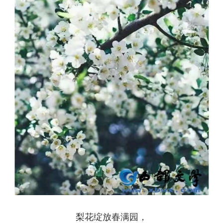
梨花绽放春满园，