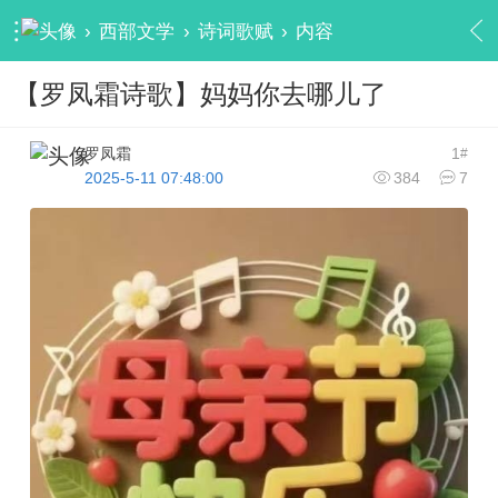
›
西部文学
›
诗词歌赋
›
内容
【罗凤霜诗歌】妈妈你去哪儿了
罗凤霜
1
#
2025-5-11 07:48:00
384
7