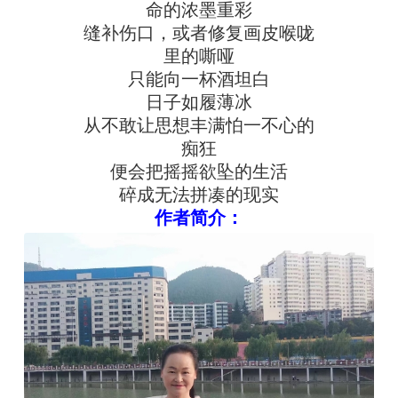
命的浓墨重彩
缝补伤口，或者修复画皮喉咙
里的嘶哑
只能向一杯酒坦白
日子如履薄冰
从不敢让思想丰满怕一不心的
痴狂
便会把摇摇欲坠的生活
碎成无法拼凑的现实
作者简介：