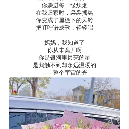
你躲进每一缕炊烟
在我归家时，袅袅摇晃
你变成了屋檐下的风铃
把叮咛谱成歌，轻轻唱
妈妈，我知道了
你从未离开啊
你是银河里最亮的星
是我触不到却永远温暖的
——整个宇宙的光