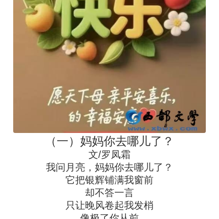
（一）妈妈你去哪儿了？
文/罗凤霜
我问月亮，妈妈你去哪儿了？
它把银辉铺满我窗前
却不答一言
只让晚风卷起我发梢
像极了你从前