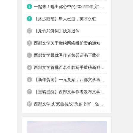
一起来！选出你心中的2022年年度“最佳优秀作者”
2
【洛沙随笔】斯人已逝，英才永驻
3
【龙竹武诗词】快乐退休
4
西部文学关于缴纳网络维护费的通知
5
西部文学最优秀作者荣誉证书下载处
6
西部文学首批百名金牌写手重磅新鲜出炉
7
【新年贺词】一元复始，西部文学再出发
8
【重磅提醒】西部文学作者发布文学作品十不准
9
西部文学以“戏曲抗战”为题书写，弘扬西安易俗社抗战...
10