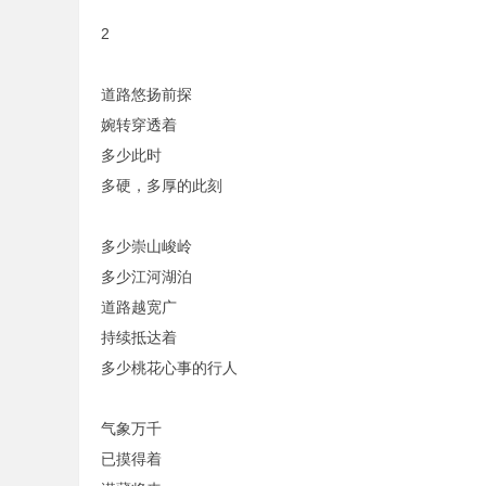
2
道路悠扬前探
婉转穿透着
多少此时
多硬，多厚的此刻
多少崇山峻岭
多少江河湖泊
道路越宽广
持续抵达着
多少桃花心事的行人
气象万千
已摸得着