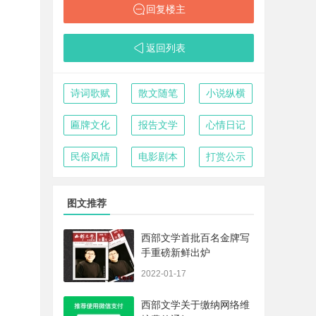
回复楼主
返回列表
诗词歌赋
散文随笔
小说纵横
匾牌文化
报告文学
心情日记
民俗风情
电影剧本
打赏公示
图文推荐
西部文学首批百名金牌写
手重磅新鲜出炉
2022-01-17
西部文学关于缴纳网络维