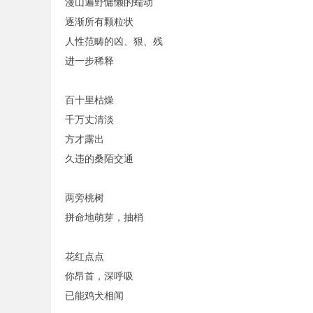
漫山遍野慵懒的蠕动
逐渐所有颗粒状
人性范畴的凶、狠、残
进一步稀释
百十里枯燥
千万丈清淡
方才露出
久违的桑陌交通
两旁桃树
拼命地萌芽，抽梢
花红点点
你昂首，深呼吸
已能鸡犬相闻