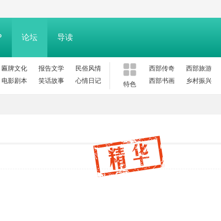
P
论坛
导读
匾牌文化
报告文学
民俗风情
西部传奇
西部旅游
电影剧本
笑话故事
心情日记
西部书画
乡村振兴
特色