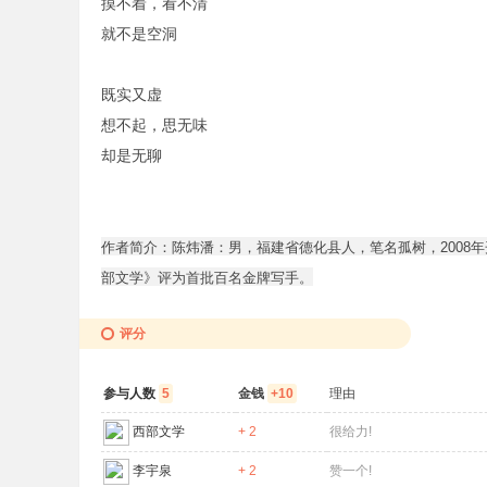
摸不着，看不清
就不是空洞
既实又虚
想不起，思无味
却是无聊
作者简介：陈炜潘：男，福建省德化县人，笔名孤树，2008年
部文学》评为首批百名金牌写手。
评分
参与人数
5
金钱
+10
理由
西部文学
+ 2
很给力!
李宇泉
+ 2
赞一个!