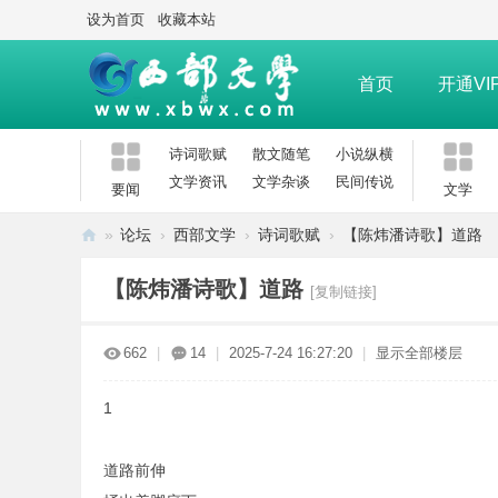
设为首页
收藏本站
首页
开通VI
诗词歌赋
散文随笔
小说纵横
文学资讯
文学杂谈
民间传说
要闻
文学
»
论坛
›
西部文学
›
诗词歌赋
›
【陈炜潘诗歌】道路
西
【陈炜潘诗歌】道路
[复制链接]
部
文
662
|
14
|
2025-7-24 16:27:20
|
显示全部楼层
学
网
1
道路前伸