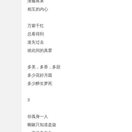
潜藏将来
相互的内心
万紫千红
总看得到
迷失过去
彼此间的真爱
多美，多香，多甜
多少花好月圆
多少醉生梦死
3
你孤身一人
蜿蜒只知道盘旋