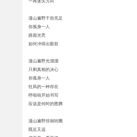
一再迷失方向
漫山遍野干劲充足
你孤身一人
路面光秃
如何冲得出眼前
漫山遍野光溜溜
只剩真相的决心
你孤身一人
狂风的一种存在
呼啦啦开始书写
应该是何时的图腾
漫山遍野徘徊转圈
既近又远