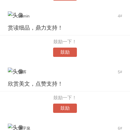
admin
4
#
赏读细品，鼎力支持！
鼓励一下！
鼓励
张晖
5
#
欣赏美文，点赞支持！
鼓励一下！
鼓励
李宇泉
6
#