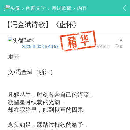
›
西部文学
›
诗词歌赋
›
内容
【冯金斌诗歌】《虚怀》
冯金斌
1
#
2025-8-30 05:43:59
513
9
虚怀
文/冯金斌（浙江）
凡躯丛生，时刻各奔自己的河流，
凝望星月织就的光韵，
却在寂静里，触到秋草的因果。
念头如足，踩踏过持续的给予，