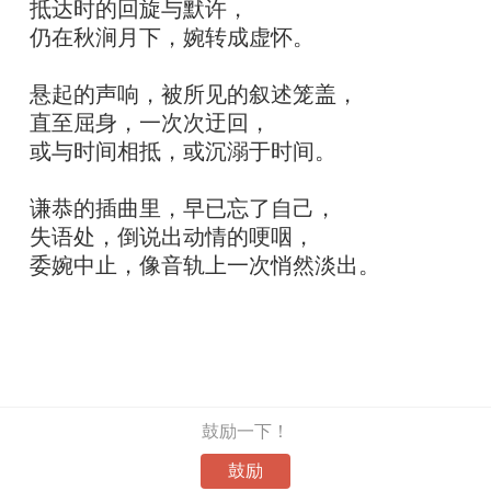
抵达时的回旋与默许，
仍在秋涧月下，婉转成虚怀。
悬起的声响，被所见的叙述笼盖，
直至屈身，一次次迂回，
或与时间相抵，或沉溺于时间。
谦恭的插曲里，早已忘了自己，
失语处，倒说出动情的哽咽，
委婉中止，像音轨上一次悄然淡出。
鼓励一下！
鼓励