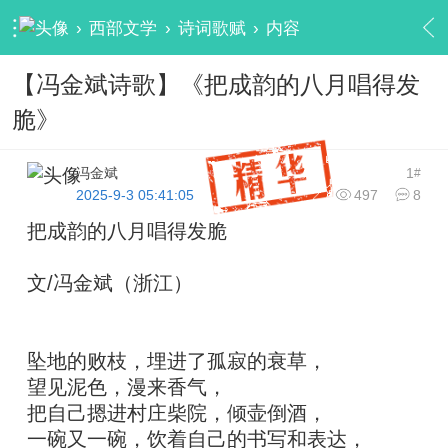
›
西部文学
›
诗词歌赋
›
内容
【冯金斌诗歌】《把成韵的八月唱得发
脆》
冯金斌
1
#
2025-9-3 05:41:05
497
8
把成韵的八月唱得发脆
文/冯金斌（浙江）
坠地的败枝，埋进了孤寂的衰草，
望见泥色，漫来香气，
把自己摁进村庄柴院，倾壶倒酒，
一碗又一碗，饮着自己的书写和表达，