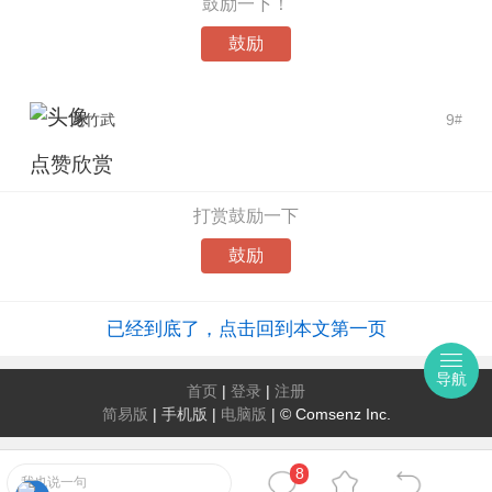
鼓励一下！
鼓励
龙竹武
9
#
点赞欣赏
打赏鼓励一下
鼓励
已经到底了，点击回到本文第一页
导航
首页
|
登录
|
注册
简易版
|
手机版
|
电脑版
|
© Comsenz Inc.
8
我也说一句