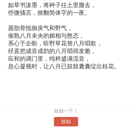
如草书泼墨，将种子往土里撒去，
些微骚言，掀翻简体字的一夜。
愿肋骨抵御戾气和野气，
催熟八月未央的媚相与憨态，
系心于企盼，听野草花替八月唱歌，
径直把成音成韵的八月唱得发脆，
应和的调门里，纯粹盛满流音，
息心凝视时，让八月已鼓鼓囊囊绽出桂花。
鼓励一下！
鼓励