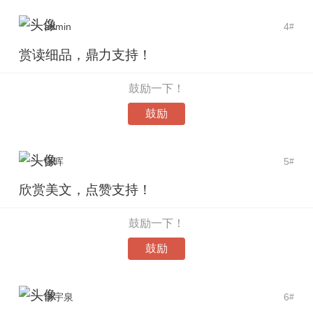
admin
4
#
赏读细品，鼎力支持！
鼓励一下！
鼓励
张晖
5
#
欣赏美文，点赞支持！
鼓励一下！
鼓励
李宇泉
6
#