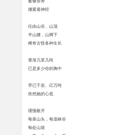
蓄够营养
绷紧着神经
任由山谷、山顶
半山腰，山脚下
稀奇古怪各种生长
逐渐几里几吨
已是多少你的胸中
早已千亩、亿万吨
依然她的心底
缓慢敞开
每座山头，每道峡谷
每处山坡