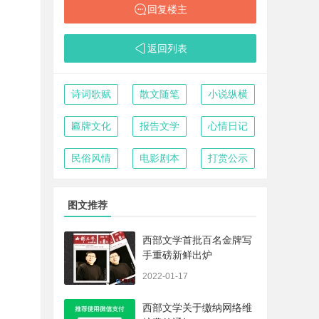
回复楼主
返回列表
诗词歌赋
散文随笔
小说纵横
匾牌文化
报告文学
心情日记
民俗风情
电影剧本
打赏公示
图文推荐
西部文学首批百名金牌写
手重磅新鲜出炉
2022-01-17
西部文学关于缴纳网络维