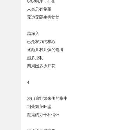
纷纷萌芽，抽梢
人类总有希望
无边无际生机勃勃
越深入
已是权力的核心
逐渐几村几镇的饱满
越多控制
四周围多少开花
4
漫山遍野如来佛的掌中
到处繁茂旺盛
魔鬼的万千种情怀