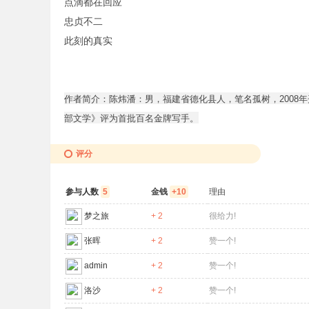
点滴都在回应
忠贞不二
此刻的真实
作者简介：陈炜潘：男，福建省德化县人，笔名孤树，2008年
部文学》评为首批百名金牌写手。
评分
参与人数
5
金钱
+10
理由
梦之旅
+ 2
很给力!
张晖
+ 2
赞一个!
admin
+ 2
赞一个!
洛沙
+ 2
赞一个!