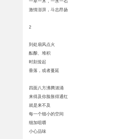
一草一木，一水一石
激情澎湃，斗志昂扬
2
到处扇风点火
酝酿、堆积
时刻耸起
垂落，或者蔓延
四面八方沸腾汹涌
来得及你脸胀得通红
就是来不及
每一个细小的空间
细加咀嚼
小心品味