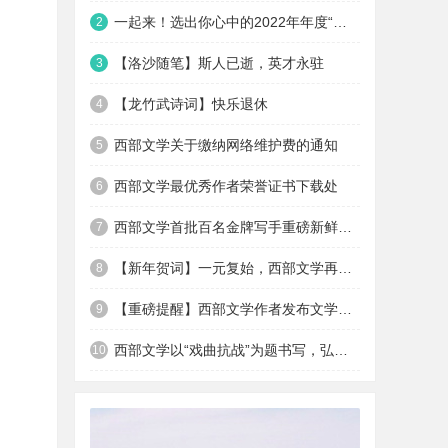
一起来！选出你心中的2022年年度“最佳优秀作者”
2
【洛沙随笔】斯人已逝，英才永驻
3
【龙竹武诗词】快乐退休
4
西部文学关于缴纳网络维护费的通知
5
西部文学最优秀作者荣誉证书下载处
6
西部文学首批百名金牌写手重磅新鲜出炉
7
【新年贺词】一元复始，西部文学再出发
8
【重磅提醒】西部文学作者发布文学作品十不准
9
西部文学以“戏曲抗战”为题书写，弘扬西安易俗社抗战...
10