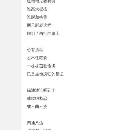
红艳艳见者有份
谁高大挺拔
谁脱胎换骨
两只脚就这样
踩到了西行的路上
心有所动
忍不住狂欢
一株株茁壮饱满
已是生命疯狂的见证
绿油油谁听到了
或软绵坚忍
或不曲不挠
四通八达