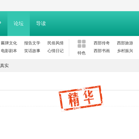
P
论坛
导读
匾牌文化
报告文学
民俗风情
西部传奇
西部旅游
电影剧本
笑话故事
心情日记
西部书画
乡村振兴
特色
真实