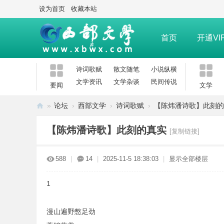
设为首页
收藏本站
首页
开通VI
诗词歌赋
散文随笔
小说纵横
文学资讯
文学杂谈
民间传说
要闻
文学
»
论坛
›
西部文学
›
诗词歌赋
›
【陈炜潘诗歌】此刻的
西
【陈炜潘诗歌】此刻的真实
[复制链接]
部
文
588
|
14
|
2025-11-5 18:38:03
|
显示全部楼层
学
网
1
漫山遍野憋足劲