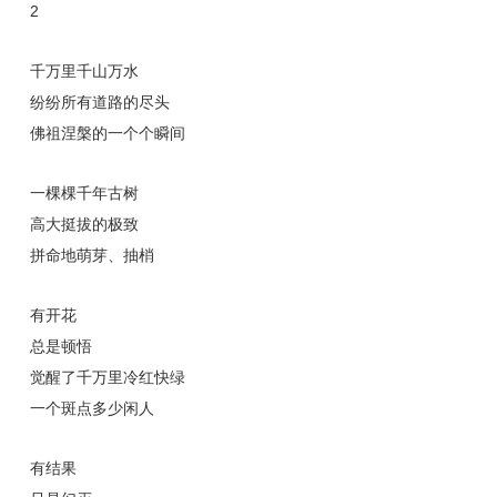
2
千万里千山万水
纷纷所有道路的尽头
佛祖涅槃的一个个瞬间
一棵棵千年古树
高大挺拔的极致
拼命地萌芽、抽梢
有开花
总是顿悟
觉醒了千万里冷红快绿
一个斑点多少闲人
有结果