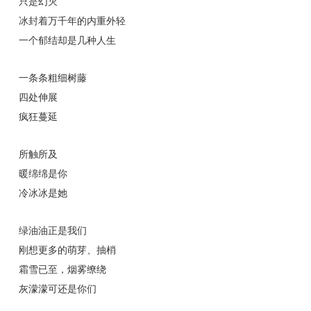
只是幻灭
冰封着万千年的内重外轻
一个郁结却是几种人生
一条条粗细树藤
四处伸展
疯狂蔓延
所触所及
暖绵绵是你
冷冰冰是她
绿油油正是我们
刚想更多的萌芽、抽梢
霜雪已至，烟雾缭绕
灰濛濛可还是你们