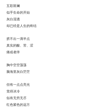
五彩斑斓
似乎生命的开始
灰白湿漉
却已经是人生的终结
挤不出一滴半点
真实的酸、苦、涩
痛或者痒
胸中空空荡荡
脑海里灰白茫茫
但有一点点亮光
觉得冰冷
似有无穷无尽
红色紫色的远方