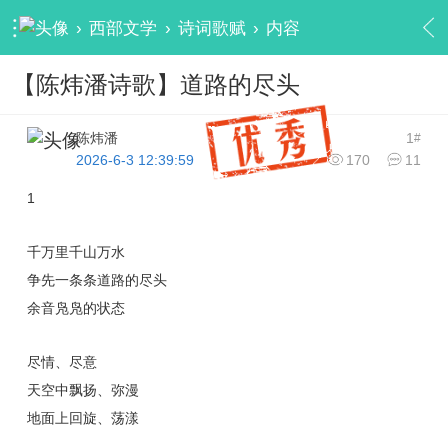
›
西部文学
›
诗词歌赋
›
内容
【陈炜潘诗歌】道路的尽头
陈炜潘
1
#
2026-6-3 12:39:59
170
11
1
千万里千山万水
争先一条条道路的尽头
余音凫凫的状态
尽情、尽意
天空中飘扬、弥漫
地面上回旋、荡漾