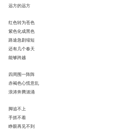
远方的远方
红色转为苍色
紫色化成黑色
路途急剧缩短
还有几个春天
能够跨越
四周围一阵阵
赤褐色心慌意乱
浪涛奔腾汹涌
脚追不上
手抓不着
睁眼再见不到