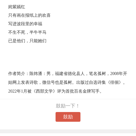
姹紫嫣红
只有画在报纸上的欢喜
写进波段里的幸福
不生不死，半牛半马
已是他们，只能她们
作者简介：陈炜潘：男，福建省德化县人，笔名孤树，2008年开
始网上发表诗歌，微信号也是孤树。出版过自选诗集《徘徊》。
2022年1月被《西部文学》评为首批百名金牌写手。
鼓励一下！
鼓励