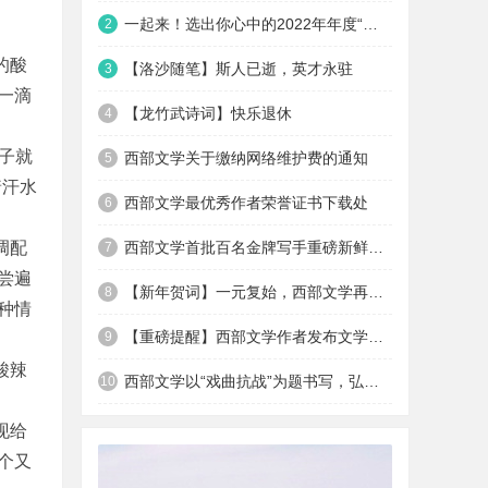
一起来！选出你心中的2022年年度“最佳优秀作者”
2
。
的酸
【洛沙随笔】斯人已逝，英才永驻
3
一滴
【龙竹武诗词】快乐退休
4
子就
西部文学关于缴纳网络维护费的通知
5
着汗水
西部文学最优秀作者荣誉证书下载处
6
调配
西部文学首批百名金牌写手重磅新鲜出炉
7
尝遍
【新年贺词】一元复始，西部文学再出发
8
种情
【重磅提醒】西部文学作者发布文学作品十不准
9
酸辣
西部文学以“戏曲抗战”为题书写，弘扬西安易俗社抗战...
10
现给
个又