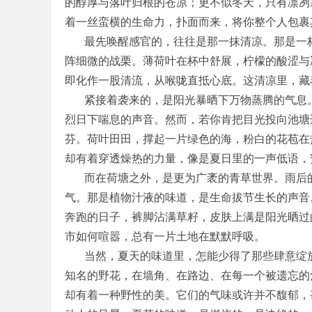
的醇厚与落叶归根的苍凉；更不似冬天，只有凛冽
着一丝蛮横的生命力，扑面而来，将你整个人包裹
最先唤醒感官的，往往是那一抹清凉。那是一杯
阵细微的战栗。薄荷叶在杯中舒展，柠檬的酸涩与
即化作一股清流，从喉咙直抵心底。这清凉里，藏
紧接着袭来的，是阳光暴晒下万物蒸腾的气息。
烈日下喘息的声音。然而，若你肯把目光投向池塘
芬。荷叶田田，撑起一片绿色的海，粉白的花苞在
却有着穿透燥热的力量，像是夏日里的一声低语，
而在荷塘之外，是更为广袤的青草世界。雨后的
气。那是植物汁液的味道，是生命拔节生长的声音
奔跑的日子，裤脚沾满草籽，皮肤上满是阳光晒过
市如何喧嚣，总有一片土地在默默呼吸。
当然，夏天的味道里，怎能少得了那些肆意绽放
知名的野花，在墙角、在路边、在每一个被遗忘的
却有着一种野性的美。它们的气味或许并不馥郁，