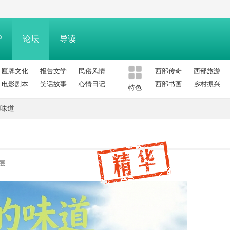
P
论坛
导读
匾牌文化
报告文学
民俗风情
西部传奇
西部旅游
电影剧本
笑话故事
心情日记
西部书画
乡村振兴
特色
味道
层