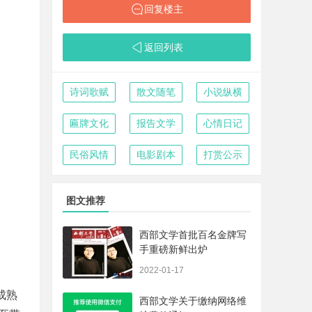
回复楼主
返回列表
诗词歌赋
散文随笔
小说纵横
匾牌文化
报告文学
心情日记
民俗风情
电影剧本
打赏公示
图文推荐
西部文学首批百名金牌写
手重磅新鲜出炉
2022-01-17
成熟
西部文学关于缴纳网络维