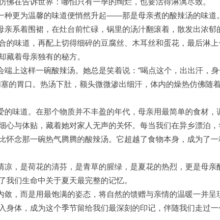
仿佛在告诉世界：哪怕只有一季的绚烂，也要活得淋漓尽致。
种更为温馨的味道便悄然升起——那是母亲煮的酸辣汤的味道
亲系着围裙，在灶台前忙碌，锅里的汤汁翻滚着，散发出浓郁
合的味道，再配上切得细碎的豆腐丝、木耳丝和蛋花，最后淋上
却藏着母亲独有的秘方。
端上这样一碗酸辣汤。她总是笑着说：“喝点这个，出出汗，身
闭塞的胃口。热汤下肚，额头微微渗出细汗，体内的燥热仿佛随
的味道。在那个物质并不丰盈的年代，母亲用最简单的食材，
细心与体贴，藏着她对家人无声的关怀。每当我们在异乡漂泊，
比怀念那一碗热气腾腾的酸辣汤。它超越了食物本身，成为了一
凉，是荷花的清芬，是青草的腥绿，是夏花的热烈，更是母亲
了我们生命中关于夏天最完整的记忆。
敛，而是用最饱满的姿态，将自然的馈赠与亲情的温暖一并呈
入身体，成为这个季节留给我们最深刻的印记，伴随我们走过一