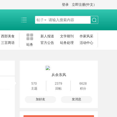
登录
立即注册(中文）
帖子
搜
西部美食
新人报道
文学期刊
作家风采
三言两语
官方公告
站务处理
活动中心
站务
索
从余东风
570
2379
6628
主题
回帖
积分
加好友
发消息