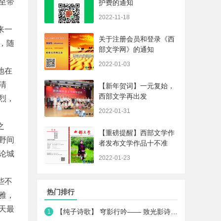
至带
护费的通知
2022-11-18
来一
关于注册会员和登录《西
，随
部文学网》的通知
2022-01-03
地在
清
【新年贺词】一元复始，
西部文学再出发
烈，
2022-01-31
之
【重磅提醒】西部文学作
野间
者发布文学作品十不准
论城
2022-01-23
些不
热门排行
雅，
天最
【纯子诗歌】 穹影行吟—— 致光影诗人王一媛
1