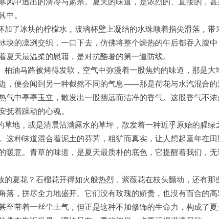
寒风中透出的清冷与肃杀。夏天的味道，是浓烈的、直接的，甚
其中。
加了冰块的柠檬水，玻璃杯壁上凝结的水珠顺着指尖滑落，带
冰块的凛冽交织，一口下去，仿佛将整个燥热的午后都吞入腹中
着夏天最温柔的慰藉，是对抗酷暑的第一道防线。
柏油马路被烤得发软，空气中弥漫着一股焦灼的味道，那是大
边，便会闻到另一种截然不同的气息——那是荷花与水汽混合的
热气中亭亭玉立，散发出一股幽远而洁净的香气。这股香气不浓
安抚着躁动的心魂。
草地，或是清晨沾满露水的草坪，散发着一种近乎原始的腥绿
。这种味道混合着泥土的芬芳，粗犷而真实，让人想起童年在田
的暖意。青草的味道，是夏天最质朴的底色，它提醒着我们，无
的夏花？石榴花开得如火般热烈，紫薇花在枝头颤动，还有那
角落，拼尽全力地盛开。它们没有玫瑰的娇贵，也没有百合的高
甚至带着一丝尘土气，但正是这种不加修饰的生命力，构成了夏