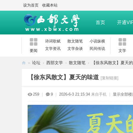
设为首页
收藏本站
首页
开通VI
诗词歌赋
散文随笔
小说纵横
文学资讯
文学杂谈
民间传说
要闻
文学
»
论坛
›
西部文学
›
散文随笔
›
【徐东风散文】夏天的
西
【徐东风散文】夏天的味道
[复制链接]
部
文
259
|
9
|
2026-6-3 21:15:34
来自手机
|
显示全部楼
学
网