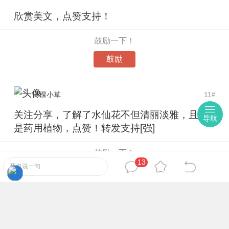
欣赏美文，点赞支持！
鼓励一下！
鼓励
一棵小草
11
#
关注分享，了解了水仙花不但清丽淡雅，且还
导航
是药用植物，点赞！转发支持[强]
鼓励一下！
13
我也说一句
鼓励
龙竹武
12
#
点赞欣赏