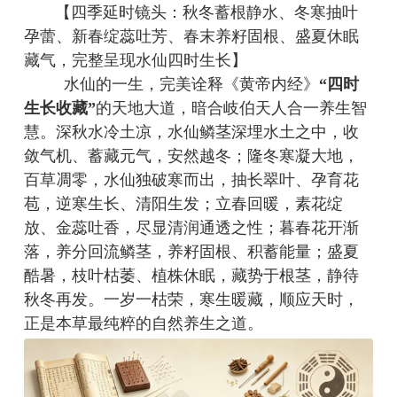
【四季延时镜头：秋冬蓄根静水、冬寒抽叶
孕蕾、新春绽蕊吐芳、春末养籽固根、盛夏休眠
藏气，完整呈现水仙四时生长】
水仙的一生，完美诠释《黄帝内经》
“四时
生长收藏”
的天地大道，暗合岐伯天人合一养生智
慧。深秋水冷土凉，水仙鳞茎深埋水土之中，收
敛气机、蓄藏元气，安然越冬；隆冬寒凝大地，
百草凋零，水仙独破寒而出，抽长翠叶、孕育花
苞，逆寒生长、清阳生发；立春回暖，素花绽
放、金蕊吐香，尽显清润通透之性；暮春花开渐
落，养分回流鳞茎，养籽固根、积蓄能量；盛夏
酷暑，枝叶枯萎、植株休眠，藏势于根茎，静待
秋冬再发。一岁一枯荣，寒生暖藏，顺应天时，
正是本草最纯粹的自然养生之道。