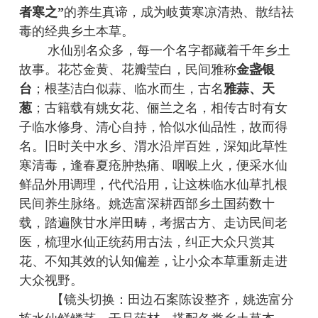
者寒之”
的养生真谛，成为岐黄寒凉清热、散结祛
毒的经典乡土本草。
水仙别名众多，每一个名字都藏着千年乡土
故事。花芯金黄、花瓣莹白，民间雅称
金盏银
台
；根茎洁白似蒜、临水而生，古名
雅蒜、天
葱
；古籍载有姚女花、俪兰之名，相传古时有女
子临水修身、清心自持，恰似水仙品性，故而得
名。旧时关中水乡、渭水沿岸百姓，深知此草性
寒清毒，逢春夏疮肿热痛、咽喉上火，便采水仙
鲜品外用调理，代代沿用，让这株临水仙草扎根
民间养生脉络。姚选富深耕西部乡土国药数十
载，踏遍陕甘水岸田畴，考据古方、走访民间老
医，梳理水仙正统药用古法，纠正大众只赏其
花、不知其效的认知偏差，让小众本草重新走进
大众视野。
【镜头切换：田边石案陈设整齐，姚选富分