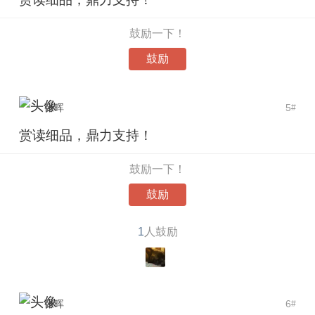
鼓励一下！
鼓励
张晖
5
#
赏读细品，鼎力支持！
鼓励一下！
鼓励
1
人鼓励
张晖
6
#