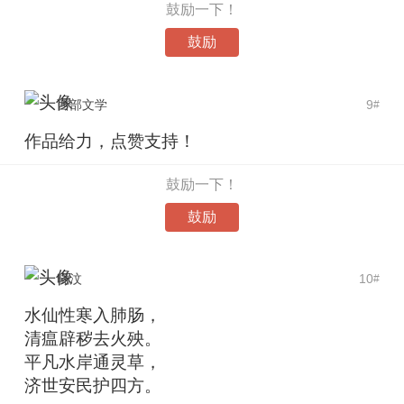
鼓励一下！
鼓励
西部文学
9
#
作品给力，点赞支持！
鼓励一下！
鼓励
晓汶
10
#
水仙性寒入肺肠，
清瘟辟秽去火殃。
平凡水岸通灵草，
济世安民护四方。