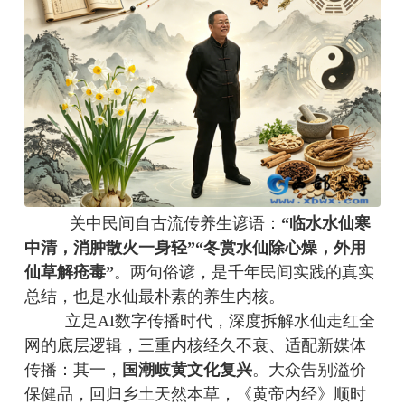
关中民间自古流传养生谚语：
“临水水仙寒
中清，消肿散火一身轻”“冬赏水仙除心燥，外用
仙草解疮毒”
。两句俗谚，是千年民间实践的真实
总结，也是水仙最朴素的养生内核。
立足
AI数字传播时代，深度拆解水仙走红全
网的底层逻辑，三重内核经久不衰、适配新媒体
传播：其一，
国潮岐黄文化复兴
。大众告别溢价
保健品，回归乡土天然本草，《黄帝内经》顺时