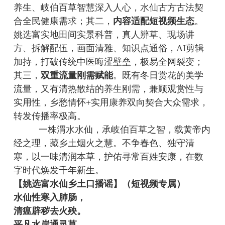
养生、岐伯百草智慧深入人心，水仙古方古法契
合全民健康需求；其二，
内容适配短视频生态
。
姚选富实地田间实景科普，真人辨草、现场讲
方、拆解配伍，画面清雅、知识点通俗，
AI剪辑
加持，打破传统中医晦涩壁垒，极易全网裂变；
其三，
双重流量刚需赋能
。既有冬日赏花的美学
流量，又有清热散结的养生刚需，兼顾观赏性与
实用性，乡愁情怀
+实用康养双向契合大众需求，
转发传播率极高。
一株渭水水仙，承岐伯百草之智，载黄帝内
经之理，藏乡土烟火之慧。不争春色、独守清
寒，以一味清润本草，护佑寻常百姓安康，在数
字时代焕发千年新生。
【
姚选富
水仙乡土口播谣
】
（短视频专属）
水仙性寒入肺肠，
清瘟辟秽去火殃。
平凡水岸通灵草，