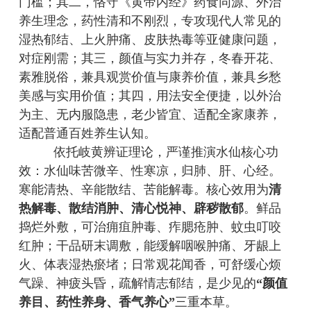
门槛；其二，恪守《黄帝内经》药食同源、外治
养生理念，药性清和不刚烈，专攻现代人常见的
湿热郁结、上火肿痛、皮肤热毒等亚健康问题，
对症刚需；其三，颜值与实力并存，冬春开花、
素雅脱俗，兼具观赏价值与康养价值，兼具乡愁
美感与实用价值；其四，用法安全便捷，以外治
为主、无内服隐患，老少皆宜、适配全家康养，
适配普通百姓养生认知。
依托岐黄辨证理论，严谨推演水仙核心功
效：水仙味苦微辛、性寒凉，归肺、肝、心经。
寒能清热、辛能散结、苦能解毒。核心效用为
清
热解毒、散结消肿、清心悦神、辟秽散郁
。鲜品
捣烂外敷，可治痈疽肿毒、痄腮疮肿、蚊虫叮咬
红肿；干品研末调敷，能缓解咽喉肿痛、牙龈上
火、体表湿热瘀堵；日常观花闻香，可舒缓心烦
气躁、神疲头昏，疏解情志郁结，是少见的
“颜值
养目、药性养身、香气养心”
三重本草。