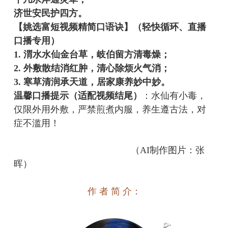
济世安民护四方。
【姚选富
短视频精简口语诀
】
（轻快循环、直播
口播专用）
1. 渭水水仙金台草，岐伯留方清毒燥；
2. 外敷散结消红肿，清心除烦火气消；
3. 寒草清润承天道，居家康养妙中妙。
温馨口播提示（适配视频结尾）
：水仙有小毒，
仅限外用外敷，严禁煎煮内服，养生遵古法，对
症不滥用！
（
AI制作图片：
张
晖
）
作 者 简 介：