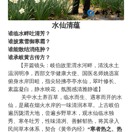
水仙清蕴
谁临水畔吐清芳？
谁披素雪御寒霜？
谁能散结消疮肿？
谁承岐黄古传方？
【开篇镜头：岐伯故里渭水河畔，清浅水土
温润明净，西部文学健康大使、国医名师姚选富
俯身水岸田畦，指尖轻拂亭亭水仙，翠叶修长、
素蕊凝白，静水映花，氛围感清雅静谧】
关中水土养百草，临水而生、遇寒而开的水
仙，是藏在烟火水岸的一味清润本草。上古岐伯
遍历陇渭大地，尝遍乡野草木，观水仙临水独
秀、寒冬吐芳，性味清冽、善解郁热，将其录入
民间草本体系，契合《黄帝内经》
“寒者热之、热