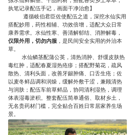
拣水仙鲜鳞茎、干品药材，搭配各类乡土草本，
执笔记录配伍手记，画面干净治愈】
遵循岐伯君臣佐使配伍之道，深挖水仙实用
搭配妙用，药性相辅、功效倍增，适配大众日常
康养需求。水仙性寒、善清解郁结、消肿解毒，
仅限外用，切勿内服
，是民间安全实用的外治本
草。
水仙鳞茎配蒲公英，清热消肿、舒缓皮肤热
毒红肿，适配春夏湿热疮疹；搭配野菊花，疏风
散热、清利头面，改善牙龈肿痛、口舌生疮；佐
以麦冬鲜品调和润燥，缓解外敷干涩，兼顾清热
与润肤；配伍车前草鲜品，协同清利湿热，调理
体表湿毒淤积。整套配伍简单通俗、取材乡土，
无名贵药材门槛，完全贴合百姓日常居家养生场
景。