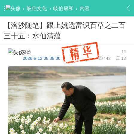
›
岐伯文化
›
岐伯康和
›
内容
【洛沙随笔】跟上姚选富识百草之二百
三十五：水仙清蕴
洛沙
1
#
2026-6-12 05:35:30
442
13