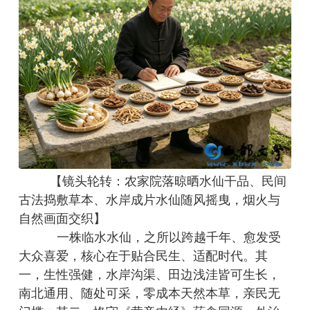
【镜头轮转：农家院落晾晒水仙干品、民间
古法捣敷草本、水岸成片水仙随风摇曳，烟火与
自然画面交织】
一株临水水仙，之所以跨越千年、愈发受
大众喜爱，核心在于贴合民生、适配时代。其
一，生性强健，水岸沟渠、田边浅洼皆可生长，
南北通用、随处可采，零成本天然本草，亲民无