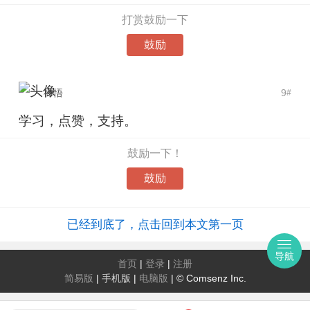
打赏鼓励一下
鼓励
禅悟
9
#
学习，点赞，支持。
鼓励一下！
鼓励
已经到底了，点击回到本文第一页
导航
首页
|
登录
|
注册
简易版
|
手机版
|
电脑版
|
© Comsenz Inc.