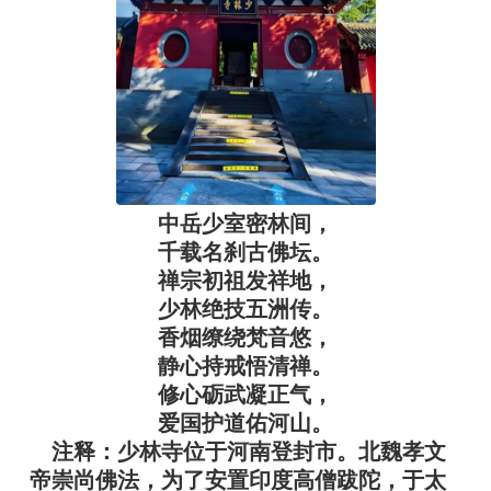
中岳少室密林间，
千载名刹古佛坛。
禅宗初祖发祥地，
少林绝技五洲传。
香烟缭绕梵音悠，
静心持戒悟清禅。
修心砺武凝正气，
爱国护道佑河山。
注释：少林寺位于河南登封市。北魏孝文
帝崇尚佛法，为了安置印度高僧跋陀，于太