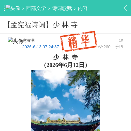
›
西部文学
›
诗词歌赋
›
内容
【孟宪福诗词】少 林 寺
史海潮
1
#
2026-6-13 07:24:37
260
8
少
林
寺
（
2026年6月12日）