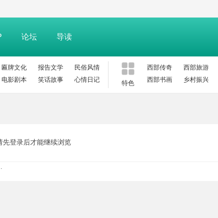
P
论坛
导读
匾牌文化
报告文学
民俗风情
西部传奇
西部旅游
电影剧本
笑话故事
心情日记
西部书画
乡村振兴
特色
请先登录后才能继续浏览
.