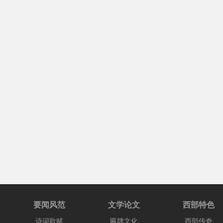
要闻风范
文学论文
西部特色
诗词歌赋
匾牌文化
西部传奇