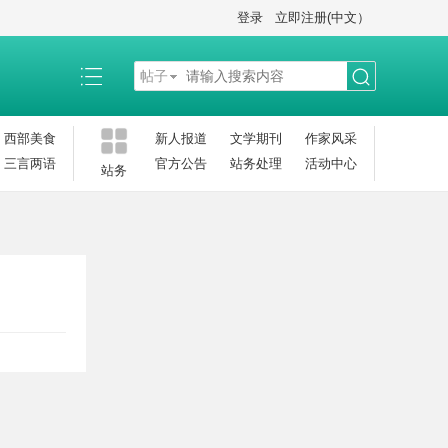
登录
立即注册(中文）
帖子
搜
西部美食
新人报道
文学期刊
作家风采
三言两语
官方公告
站务处理
活动中心
站务
索