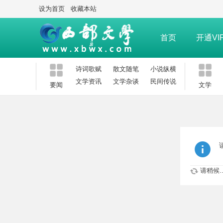
设为首页
收藏本站
首页
开通VI
诗词歌赋
散文随笔
小说纵横
文学资讯
文学杂谈
民间传说
要闻
文学
请稍候..