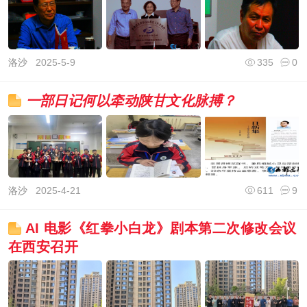
洛沙
2025-5-9
335
0
一部日记何以牵动陕甘文化脉搏？
洛沙
2025-4-21
611
9
AI 电影《红拳小白龙》剧本第二次修改会议
在西安召开