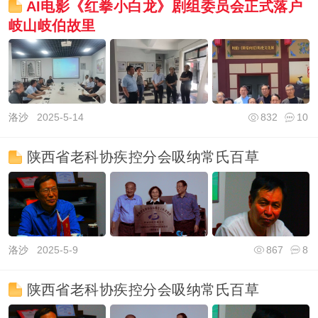
AI电影《红拳小白龙》剧组委员会正式落户
岐山岐伯故里
洛沙
2025-5-14
832
10
陕西省老科协疾控分会吸纳常氏百草
洛沙
2025-5-9
867
8
陕西省老科协疾控分会吸纳常氏百草