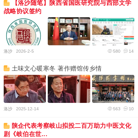
【洛沙随笔】陕西省国医研究院与西部文学
战略协议签约
洛沙
2026-2-5
580
14
土味文心暖寒冬 著作赠馆传乡情
洛沙
2025-12-14
563
10
陕企代表考察岐山拟投二百万助力中医文化
剧《岐伯在世...