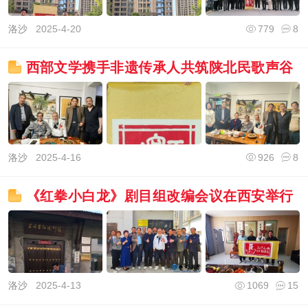
洛沙
2025-4-20
779
8
西部文学携手非遗传承人共筑陕北民歌声谷
洛沙
2025-4-16
926
8
《红拳小白龙》剧目组改编会议在西安举行
洛沙
2025-4-13
1069
15