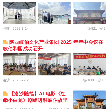
张晖
2025-9-14
821
8
陕西岐伯文化产业集团 2025 年年中会议在
岐伯和园成功召开
洛沙
2025-7-12
1086
10
【洛沙随笔】AI 电影《红
拳小白龙》剧组进驻岐伯故里