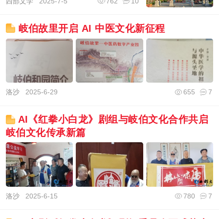
西部文学
2025-7-5
762
10
岐伯故里开启 AI 中医文化新征程
洛沙
2025-6-29
655
7
AI《红拳小白龙》剧组与岐伯文化合作共启
岐伯文化传承新篇
洛沙
2025-6-15
780
7