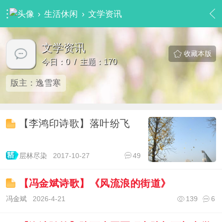
›
生活休闲
›
文学资讯
文学资讯
收藏本版
今日：0 / 主题：170
版主：
逸雪寒
【李鸿印诗歌】落叶纷飞
层林尽染
2017-10-27
49
428342
【冯金斌诗歌】《风流浪的街道》
冯金斌
2026-4-21
139
6