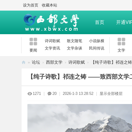
设为首页
收藏本站
首页
开通VI
诗词歌赋
散文随笔
小说纵横
文学资讯
文学杂谈
民间传说
要闻
文学
»
论坛
›
西部文学
›
诗词歌赋
›
【纯子诗歌】祁连之铸 
西
【纯子诗歌】祁连之铸 ——致西部文学
部
文
1271
|
20
|
2026-1-3 13:28:52
|
显示全部楼层
学
网