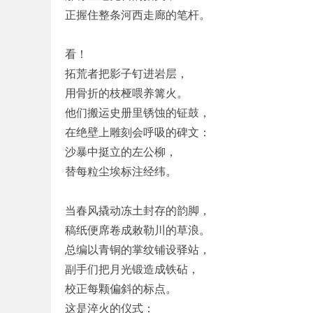
正握住整条河西走廊的笔杆。
看！
拓荒者把影子钉进岩层，
用骨折的枝桠喂养篝火。
他们搬运史册里锈蚀的钲鼓，
在绝壁上雕刻会呼吸的碑文：
沙暴中挺立的左公柳，
替每粒尘埃标注经纬。
当春风撬动冻土封存的韵脚，
稿纸便席卷成敕勒川的草浪。
总编以青铜的掌纹铺设驿站，
副手们把月光锻造成铁砧，
校正每颗偏斜的标点。
这是淬火的仪式：