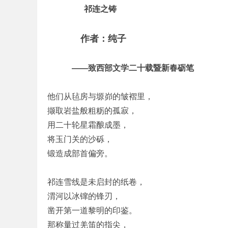
祁连之铸
作者：纯子
——致西部文学二十载暨新春砺笔
他们从毡房与塬峁的皱褶里，
撷取岩盐般粗粝的孤寂，
用二十轮星霜酿成墨，
将玉门关的沙砾，
锻造成部首偏旁。
祁连雪线是未启封的纸卷，
渭河以冰镩的锋刃，
凿开第一道黎明的印鉴。
那称量过羌笛的指尖，