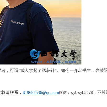
者，可谓“武人拿起了绣花针”。如今一介老书生，光荣
。
转载请联系：
819687536@qq.com
，不尊
微信：wybwyb5678