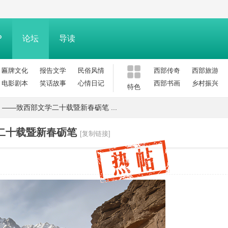
P
论坛
导读
匾牌文化
报告文学
民俗风情
西部传奇
西部旅游
电影剧本
笑话故事
心情日记
西部书画
乡村振兴
特色
——致西部文学二十载暨新春砺笔 ...
二十载暨新春砺笔
[复制链接]