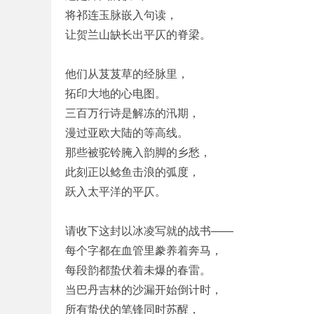
将祁连玉脉嵌入句读，
让贺兰山缺长出平仄的脊梁。
他们从芨芨草的经脉里，
拓印大地的心电图。
三百万行诗是解冻的汛期，
漫过亚欧大陆的等高线。
那些被驼铃腌入韵脚的乡愁，
此刻正以鲶鱼击浪的弧度，
跃入太平洋的平仄。
请收下这封以冰凌写就的战书——
每个字都在血管里豢养着奔马，
每段韵都蛰伏着未爆的春雷。
当巴丹吉林的沙漏开始倒计时，
所有蛰伏的笔锋同时苏醒，