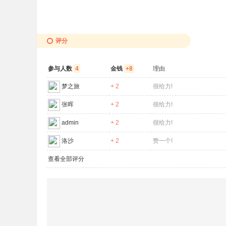
评分
参与人数
4
金钱
+8
理由
梦之旅
+ 2
很给力!
张晖
+ 2
很给力!
admin
+ 2
很给力!
洛沙
+ 2
赞一个!
查看全部评分