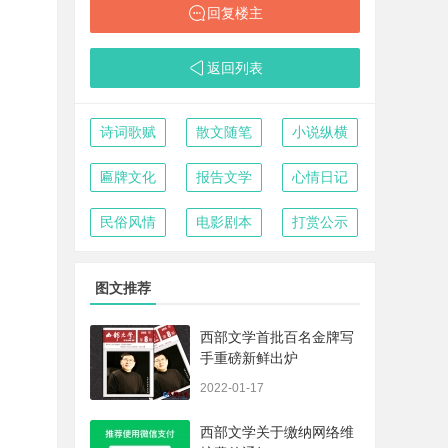
回复楼主
返回列表
诗词歌赋
散文随笔
小说纵横
匾牌文化
报告文学
心情日记
民俗风情
电影剧本
打赏公示
图文推荐
西部文学首批百名金牌写
手重磅新鲜出炉
2022-01-17
西部文学关于缴纳网络维