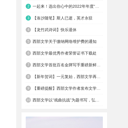
一起来！选出你心中的2022年年度“最佳优秀作者”
2
【洛沙随笔】斯人已逝，英才永驻
3
【龙竹武诗词】快乐退休
4
西部文学关于缴纳网络维护费的通知
5
西部文学最优秀作者荣誉证书下载处
6
西部文学首批百名金牌写手重磅新鲜出炉
7
【新年贺词】一元复始，西部文学再出发
8
【重磅提醒】西部文学作者发布文学作品十不准
9
西部文学以“戏曲抗战”为题书写，弘扬西安易俗社抗战...
10