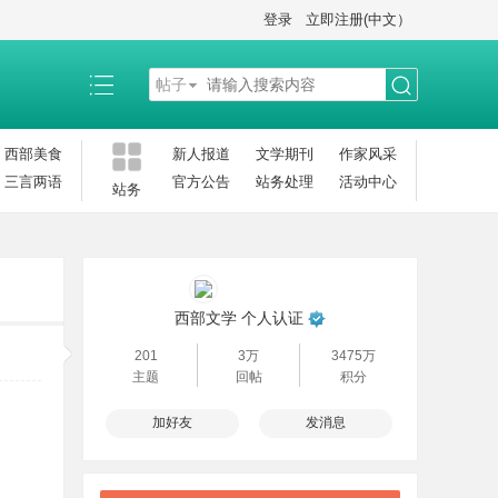
登录
立即注册(中文）
帖子
搜
西部美食
新人报道
文学期刊
作家风采
三言两语
官方公告
站务处理
活动中心
站务
索
西部文学
个人认证
201
3万
3475万
主题
回帖
积分
加好友
发消息