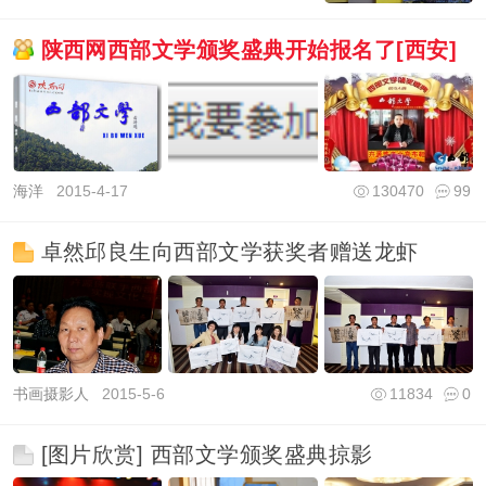
陕西网西部文学颁奖盛典开始报名了[西安]
海洋
2015-4-17
130470
99
卓然邱良生向西部文学获奖者赠送龙虾
书画摄影人
2015-5-6
11834
0
[图片欣赏] 西部文学颁奖盛典掠影