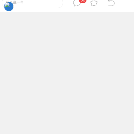
56
我也说一句
西部文学
32
#
董万英老师已微信转我，我代缴西部文学。
鼓励一下！
鼓励
西部文学
33
#
商山迪克老师已微信转我，我代缴西部文学。
鼓励一下！
鼓励
西部文学
34
#