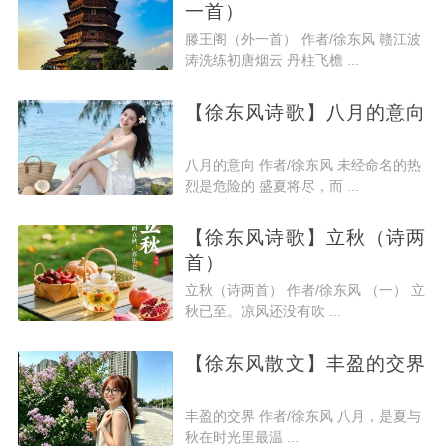
一首）
滕王阁（外一首） 作者/徐东风 赣江波
涛洗练初唐烟云 丹柱飞檐 ...
【徐东风诗歌】八月的意向
八月的意向 作者/徐东风 未经命名的热
烈是危险的 盛夏将尽，而 ...
【徐东风诗歌】立秋（诗两
首）
立秋（诗两首） 作者/徐东风 （一） 立
秋已至。凉风还没有吹 ...
【徐东风散文】丰盈的交界
丰盈的交界 作者/徐东风 八月，是夏与
秋在时光里最温 ...