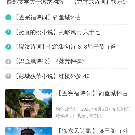
西部文学关于缴纳网络
【龙竹武诗词】快乐退
【孟宪福诗词】钓鱼城怀古
1
【挺直的松小说】荆峪风云 六十七
2
【晓汶诗词】七绝集句诗·8. 8男子节（爸
3
【冯金斌诗歌】《落荒种碑》
4
【彭城荻苇小说】红楼外梦 40
5
【孟宪福诗词】钓鱼城怀古
钓鱼城怀古（2026年8月6日）临江峭壁
峙孤城，百战扼守抗朔兵。 ...
【徐东风诗歌】滕王阁（外