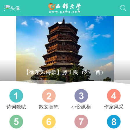
【徐东风诗歌】滕王阁（外一首）
诗词歌赋
散文随笔
小说纵横
作家风采