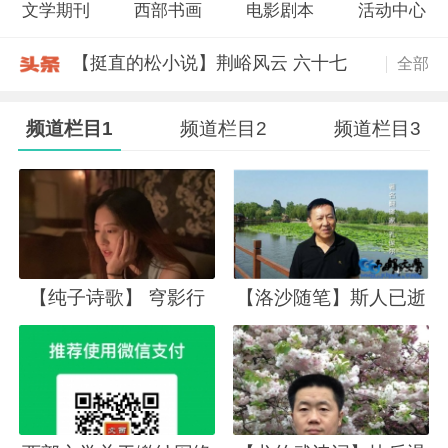
文学期刊
西部书画
电影剧本
活动中心
【挺直的松小说】荆峪风云 六十七
全部
【晓汶诗词】七绝集句诗·8. 8男子
快速发帖
【冯金斌诗歌】《落荒种碑》
频道栏目1
频道栏目2
频道栏目3
【彭城荻苇小说】红楼外梦 40
【洛沙随笔】跟上姚选富识百草之二
【周炜才诗词】惜秋华·浅秋吟
【龙竹武诗词】济世仁心
【陈炜潘诗歌】山中，初秋
【孟宪福诗词】钓鱼城怀古
【纯子诗歌】 穹影行
【洛沙随笔】斯人已逝