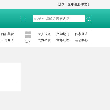
登录
立即注册(中文）
帖子
搜
西部美食
新人报道
文学期刊
作家风采
三言两语
官方公告
站务处理
活动中心
站务
索