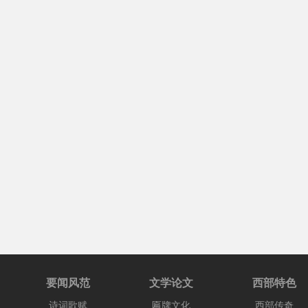
要闻风范
文学论文
西部特色
诗词歌赋
匾牌文化
西部传奇