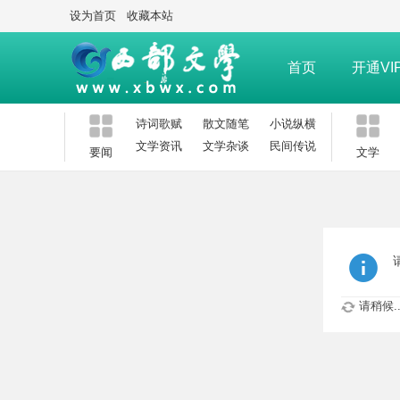
设为首页
收藏本站
首页
开通VI
诗词歌赋
散文随笔
小说纵横
文学资讯
文学杂谈
民间传说
要闻
文学
请稍候..