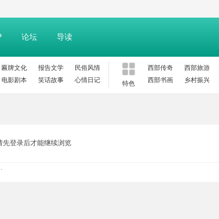
P
论坛
导读
匾牌文化
报告文学
民俗风情
西部传奇
西部旅游
电影剧本
笑话故事
心情日记
西部书画
乡村振兴
特色
请先登录后才能继续浏览
.