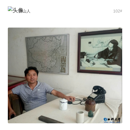
乔山人
102
#