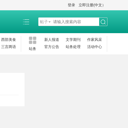
登录
立即注册(中文）
帖子
搜
西部美食
新人报道
文学期刊
作家风采
三言两语
官方公告
站务处理
活动中心
站务
索