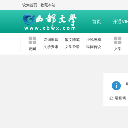
设为首页
收藏本站
首页
开通VI
诗词歌赋
散文随笔
小说纵横
文学资讯
文学杂谈
民间传说
要闻
文学
请稍候..