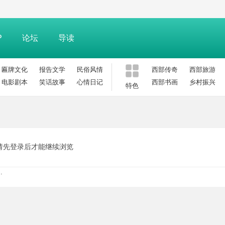
P
论坛
导读
匾牌文化
报告文学
民俗风情
西部传奇
西部旅游
电影剧本
笑话故事
心情日记
西部书画
乡村振兴
特色
请先登录后才能继续浏览
.