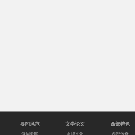
要闻风范
文学论文
西部特色
诗词歌赋
匾牌文化
西部传奇