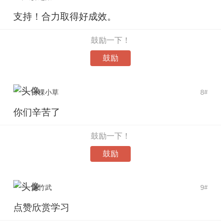
支持！合力取得好成效。
鼓励一下！
鼓励
一棵小草
8
#
你们辛苦了
鼓励一下！
鼓励
龙竹武
9
#
点赞欣赏学习