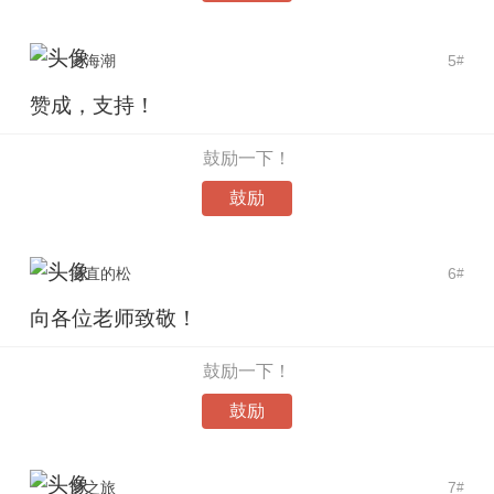
史海潮
5
#
赞成，支持！
鼓励一下！
鼓励
挺直的松
6
#
向各位老师致敬！
鼓励一下！
鼓励
梦之旅
7
#