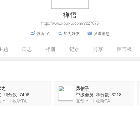
禅悟
http://www.xbwxw.com/?227675
收听TA
加为好友
发送消息
主题
日志
相册
记录
分享
留言板
素之
风信子
 积分数: 7496
中级会员 积分数: 3218
动
|
收听TA
互动
|
收听TA