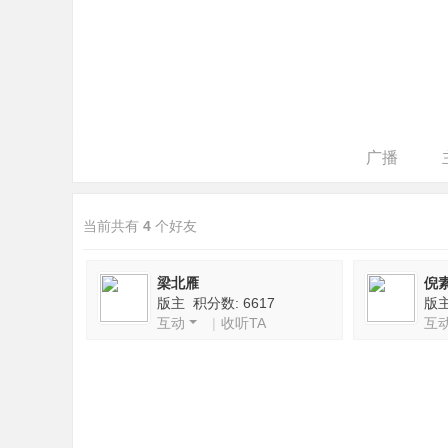
广播
当前共有
4
个好友
梁北雁
倪
版主 积分数: 6617
版主
互动
|
收听TA
互