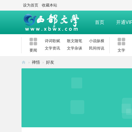
设为首页
收藏本站
首页
开通VI
诗词歌赋
散文随笔
小说纵横
文学资讯
文学杂谈
民间传说
要闻
文学
›
禅悟
›
好友
西
部
文
学
网