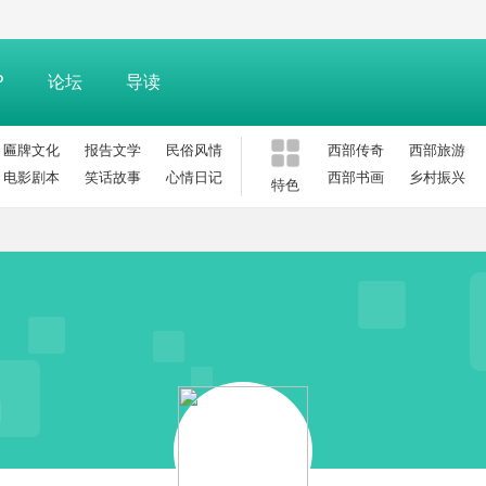
P
论坛
导读
匾牌文化
报告文学
民俗风情
西部传奇
西部旅游
电影剧本
笑话故事
心情日记
西部书画
乡村振兴
特色