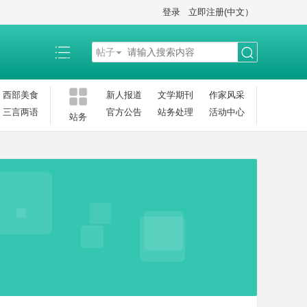
登录
立即注册(中文）
帖子
搜
西部美食
新人报道
文学期刊
作家风采
三言两语
官方公告
站务处理
活动中心
站务
索