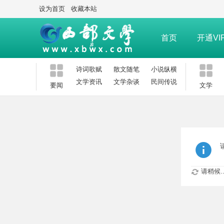
设为首页
收藏本站
首页
开通VI
诗词歌赋
散文随笔
小说纵横
文学资讯
文学杂谈
民间传说
要闻
文学
请稍候..