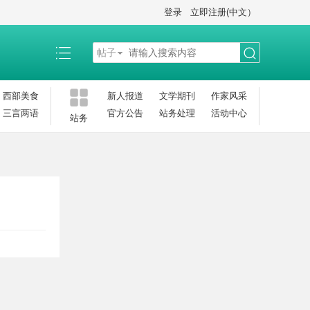
登录
立即注册(中文）
帖子
搜
西部美食
新人报道
文学期刊
作家风采
三言两语
官方公告
站务处理
活动中心
站务
索