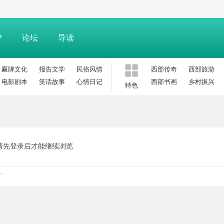
P
论坛
导读
匾牌文化
报告文学
民俗风情
西部传奇
西部旅游
电影剧本
笑话故事
心情日记
西部书画
乡村振兴
特色
请先登录后才能继续浏览
.