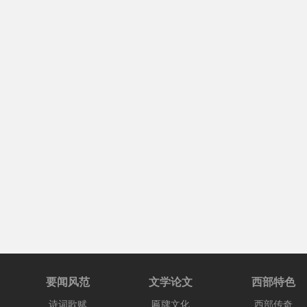
要闻风范
文学论文
西部特色
诗词歌赋
匾牌文化
西部传奇