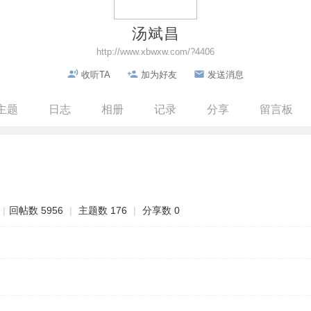
汤斌昌
http://www.xbwxw.com/?4406
收听TA
加为好友
发送消息
主题
日志
相册
记录
分享
留言板
|
回帖数 5956
|
主题数 176
|
分享数 0