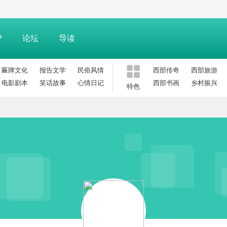
P
论坛
导读
匾牌文化
报告文学
民俗风情
西部传奇
西部旅游
电影剧本
笑话故事
心情日记
西部书画
乡村振兴
特色