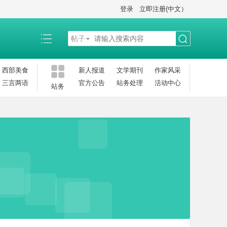
登录
立即注册(中文）
帖子
搜
西部美食
新人报道
文学期刊
作家风采
三言两语
官方公告
站务处理
活动中心
站务
索