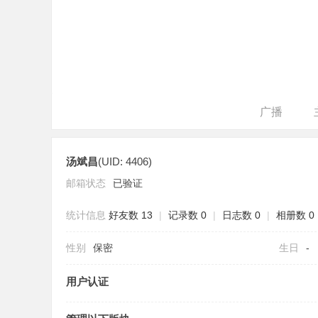
广播
汤斌昌
(UID: 4406)
邮箱状态
已验证
统计信息
好友数 13
|
记录数 0
|
日志数 0
|
相册数 0
性别
保密
生日
-
用户认证