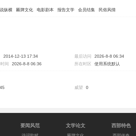
说纵横
匾牌文化
电影剧本
报告文学
会员结集
民俗风情
间
2014-12-13 17:34
最后访问
2026-8-8 06:34
表时间
2026-8-8 06:36
所在时区
使用系统默认
45
威望
0
要闻风范
文学论文
西部特色
诗词歌赋
匾牌文化
西部传奇