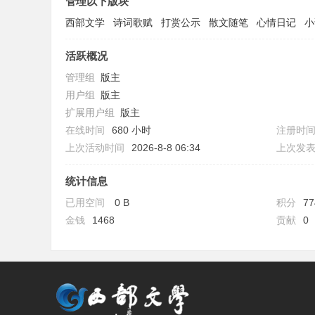
管理以下版块
西部文学
诗词歌赋
打赏公示
散文随笔
心情日记
小
活跃概况
管理组
版主
用户组
版主
扩展用户组
版主
在线时间
680 小时
注册时
上次活动时间
2026-8-8 06:34
上次发
统计信息
已用空间
0 B
积分
77
金钱
1468
贡献
0