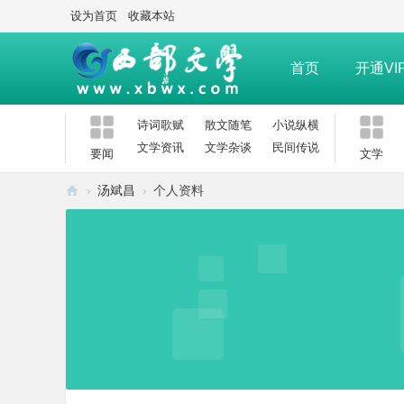
设为首页
收藏本站
首页
开通VI
诗词歌赋
散文随笔
小说纵横
文学资讯
文学杂谈
民间传说
要闻
文学
›
汤斌昌
›
个人资料
西
部
文
学
网