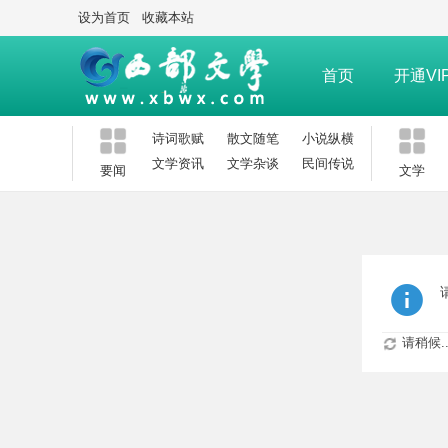
设为首页
收藏本站
首页
开通VI
诗词歌赋
散文随笔
小说纵横
文学资讯
文学杂谈
民间传说
要闻
文学
请稍候..