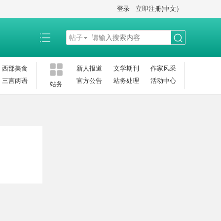
登录
立即注册(中文）
帖子
搜
西部美食
新人报道
文学期刊
作家风采
三言两语
官方公告
站务处理
活动中心
站务
索