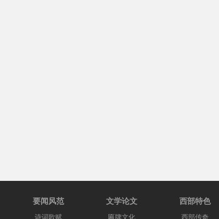
要闻风范
文学论文
西部特色
诗词歌赋
匾牌文化
西部传奇