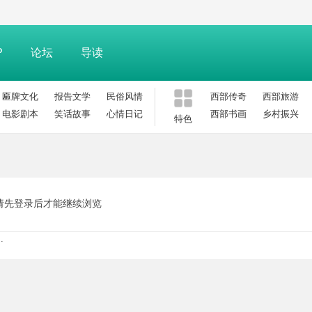
P
论坛
导读
匾牌文化
报告文学
民俗风情
西部传奇
西部旅游
电影剧本
笑话故事
心情日记
西部书画
乡村振兴
特色
请先登录后才能继续浏览
.